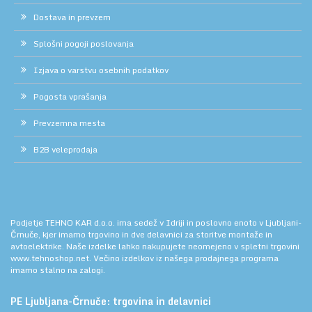
Dostava in prevzem
Splošni pogoji poslovanja
Izjava o varstvu osebnih podatkov
Pogosta vprašanja
Prevzemna mesta
B2B veleprodaja
Podjetje TEHNO KAR d.o.o. ima sedež v Idriji in poslovno enoto v Ljubljani-
Črnuče, kjer imamo trgovino in dve delavnici za storitve montaže in
avtoelektrike. Naše izdelke lahko nakupujete neomejeno v spletni trgovini
www.tehnoshop.net.
Večino izdelkov iz našega prodajnega programa
imamo stalno na zalogi.
PE Ljubljana-Črnuče: trgovina in delavnici