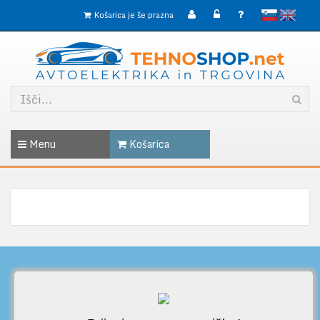
slovensko
English
Košarica je še prazna
Menu
Košarica