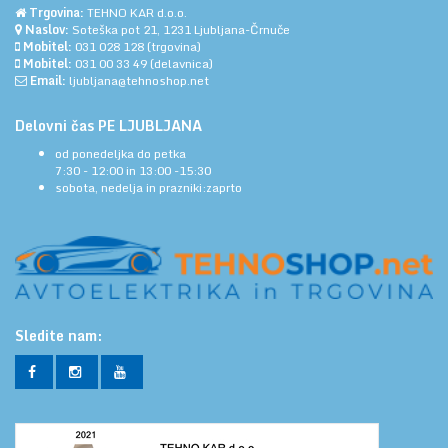
Trgovina:
TEHNO KAR d.o.o.
Naslov:
Soteška pot 21, 1231 Ljubljana-Črnuče
Mobitel:
031 028 128
(trgovina)
Mobitel:
031 00 33 49
(delavnica)
Email:
ljubljana@tehnoshop.net
Delovni čas PE LJUBLJANA
od ponedeljka do petka
7:30 - 12:00 in 13:00 -15:30
sobota, nedelja in prazniki:zaprto
Sledite nam: