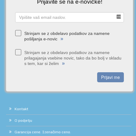
Prijavite se na e-novičke!
Strinjam se z obdelavo podatkov za namene
»
pošiljanja e-novic
Strinjam se z obdelavo podatkov za namene
prilagajanja vsebine novic, tako da bo bolj v skladu
»
s tem, kar si želim
Prijavi me
Kontakt
O podjetju
Garancija cene. Izenačimo ceno.