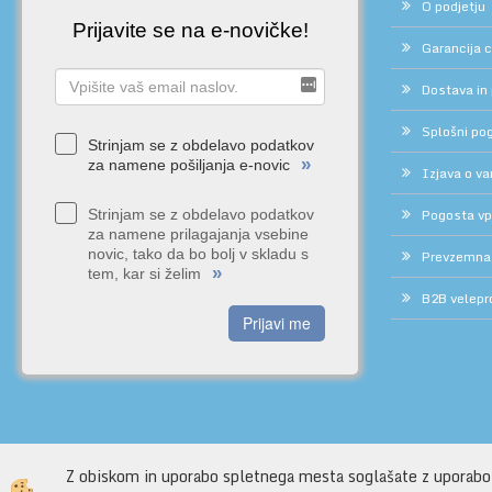
O podjetju
Prijavite se na e-novičke!
Garancija 
Dostava in
Splošni pog
Strinjam se z obdelavo podatkov
»
za namene pošiljanja e-novic
Izjava o v
Pogosta vp
Strinjam se z obdelavo podatkov
za namene prilagajanja vsebine
novic, tako da bo bolj v skladu s
Prevzemna
»
tem, kar si želim
B2B velepr
Prijavi me
Z obiskom in uporabo spletnega mesta soglašate z uporabo
Izdelava spletne trgovine