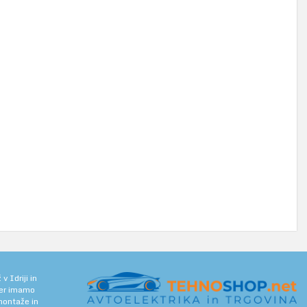
 Idriji in
jer imamo
 montaže in