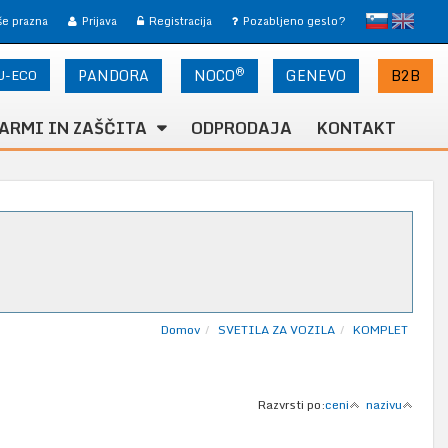
slovensko
English
 še prazna
Prijava
Registracija
Pozabljeno geslo?
®
U-ECO
PANDORA
NOCO
B2B
GENEVO
ARMI IN ZAŠČITA
ODPRODAJA
KONTAKT
Domov
SVETILA ZA VOZILA
KOMPLET
Razvrsti po:
ceni
nazivu