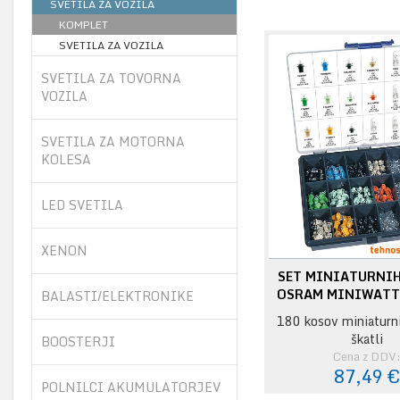
SVETILA ZA VOZILA
KOMPLET
SVETILA ZA VOZILA
SVETILA ZA TOVORNA
VOZILA
SVETILA ZA MOTORNA
KOLESA
LED SVETILA
XENON
SET MINIATURNIH
OSRAM MINIWATT
BALASTI/ELEKTRONIKE
180 kosov miniaturni
škatli
BOOSTERJI
Cena z DDV
87,49 
POLNILCI AKUMULATORJEV