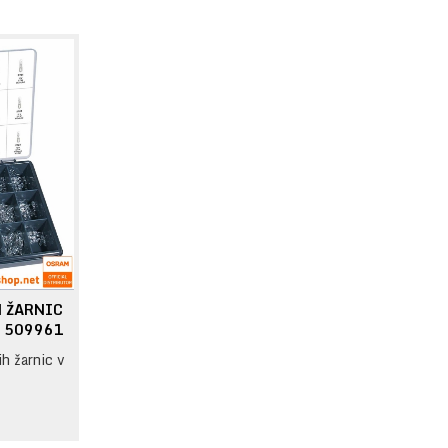
 ŽARNIC
 509961
h žarnic v
:
€