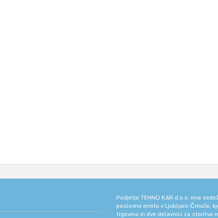
Podjetje TEHNO KAR d.o.o. ima sedež v
poslovno enoto v Ljubljani-Črnuče, k
trgovino in dve delavnici za storitve