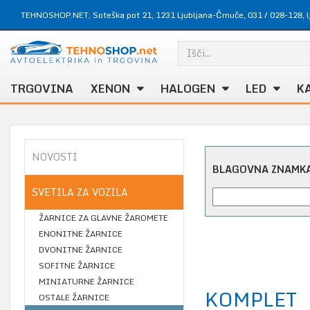
TEHNOSHOP.NET, Soteška pot 21, 1231 Ljubljana-Črnuče,
031 / 028-128
,
TRGOVINA
XENON
HALOGEN
LED
K
NOVOSTI
BLAGOVNA ZNAMK
SVETILA ZA VOZILA
ŽARNICE ZA GLAVNE ŽAROMETE
ENONITNE ŽARNICE
DVONITNE ŽARNICE
SOFITNE ŽARNICE
MINIATURNE ŽARNICE
KOMPLET
OSTALE ŽARNICE