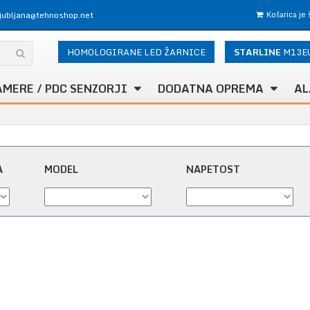
ljubljana@tehnoshop.net
Košarica je
HOMOLOGIRANE LED ŽARNICE
STARLINE
M13E
AMERE / PDC SENZORJI
DODATNA OPREMA
AL
A
MODEL
NAPETOST