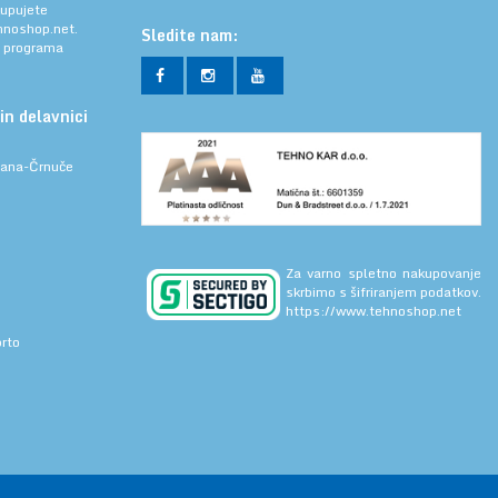
kupujete
noshop.net.
Sledite nam:
a programa
in delavnici
ljana-Črnuče
Za varno spletno nakupovanje
skrbimo s šifriranjem podatkov.
https://www.tehnoshop.net
prto