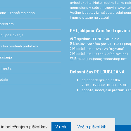
avtoelektrike. Naše izdelke lahko na
neomejeno v spletni trgovini
www.teh
Večino izdelkov iz našega prodajneg
cene. Izenačimo ceno.
imamo stalno na zalogi.
 prevzem
PE Ljubljana-Črnuče: trgovina 
oji poslovanja
Trgovina:
TEHNO KAR d.o.o.
Naslov:
Soteška pot 21, 1231 Ljub
arstvu osebnih podatkov
Mobitel:
031 028 128
(trgovina)
Mobitel:
031 00 33 49
(delavnica)
rašanja
Email:
ljubljana@tehnoshop.net
 mesta
Delovni čas PE LJUBLJANA
odaja
od ponedeljka do petka
7:30 - 12:00 in 13:00 -15:30
sobota, nedelja in prazniki:za
 in beleženjem piškotkov.
V redu
Več o piškotkih