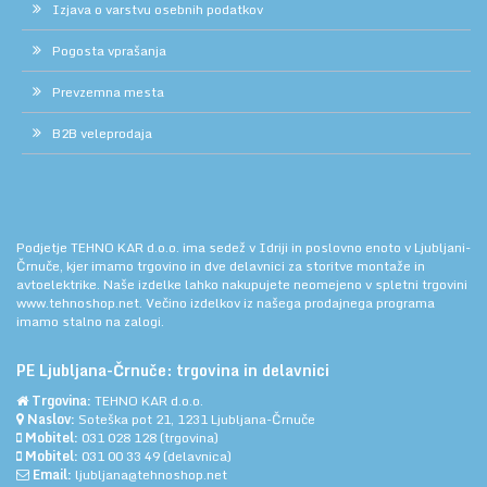
Izjava o varstvu osebnih podatkov
Pogosta vprašanja
Prevzemna mesta
B2B veleprodaja
Podjetje TEHNO KAR d.o.o. ima sedež v Idriji in poslovno enoto v Ljubljani-
Črnuče, kjer imamo trgovino in dve delavnici za storitve montaže in
avtoelektrike. Naše izdelke lahko nakupujete neomejeno v spletni trgovini
www.tehnoshop.net.
Večino izdelkov iz našega prodajnega programa
imamo stalno na zalogi.
PE Ljubljana-Črnuče: trgovina in delavnici
Trgovina:
TEHNO KAR d.o.o.
Naslov:
Soteška pot 21, 1231 Ljubljana-Črnuče
Mobitel:
031 028 128
(trgovina)
Mobitel:
031 00 33 49
(delavnica)
Email:
ljubljana@tehnoshop.net