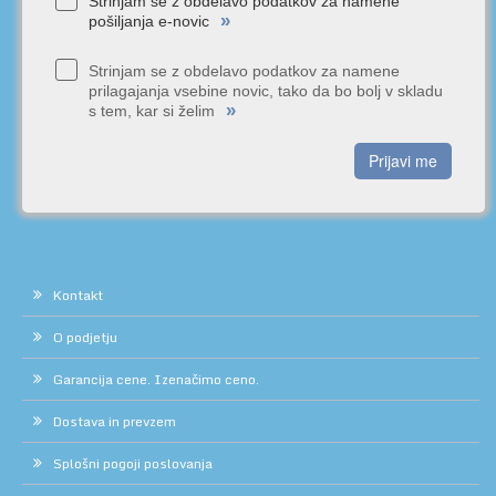
Strinjam se z obdelavo podatkov za namene
»
pošiljanja e-novic
Strinjam se z obdelavo podatkov za namene
prilagajanja vsebine novic, tako da bo bolj v skladu
»
s tem, kar si želim
Prijavi me
Kontakt
O podjetju
Garancija cene. Izenačimo ceno.
Dostava in prevzem
Splošni pogoji poslovanja