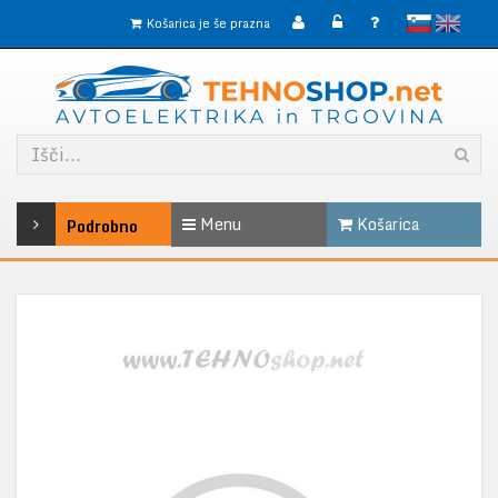
slovensko
English
Košarica je še prazna
Menu
Košarica
Podrobno