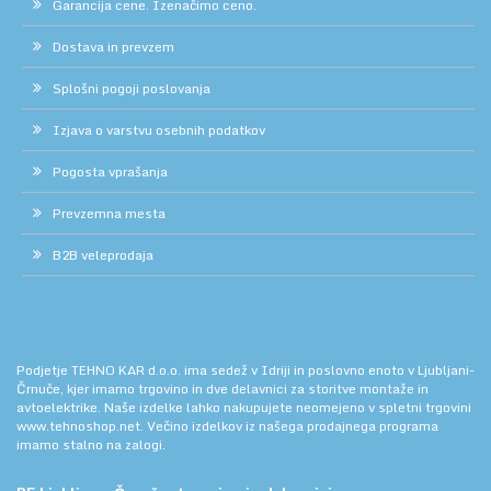
Garancija cene. Izenačimo ceno.
Dostava in prevzem
Splošni pogoji poslovanja
Izjava o varstvu osebnih podatkov
Pogosta vprašanja
Prevzemna mesta
B2B veleprodaja
Podjetje TEHNO KAR d.o.o. ima sedež v Idriji in poslovno enoto v Ljubljani-
Črnuče, kjer imamo trgovino in dve delavnici za storitve montaže in
avtoelektrike. Naše izdelke lahko nakupujete neomejeno v spletni trgovini
www.tehnoshop.net.
Večino izdelkov iz našega prodajnega programa
imamo stalno na zalogi.