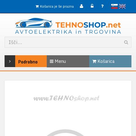
slovensko
English
Košarica je še prazna
Menu
Košarica
Podrobno