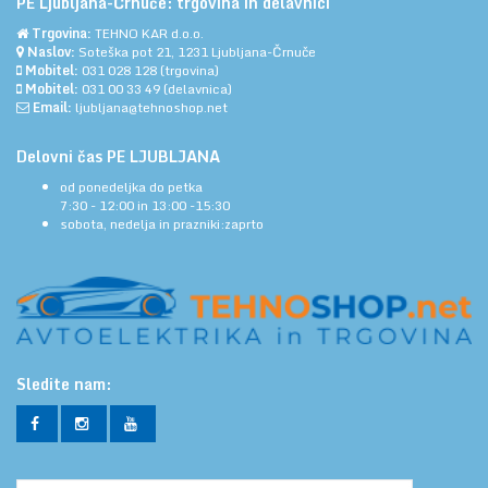
PE Ljubljana-Črnuče: trgovina in delavnici
Trgovina:
TEHNO KAR d.o.o.
Naslov:
Soteška pot 21, 1231 Ljubljana-Črnuče
Mobitel:
031 028 128
(trgovina)
Mobitel:
031 00 33 49
(delavnica)
Email:
ljubljana@tehnoshop.net
Delovni čas PE LJUBLJANA
od ponedeljka do petka
7:30 - 12:00 in 13:00 -15:30
sobota, nedelja in prazniki:zaprto
Sledite nam: