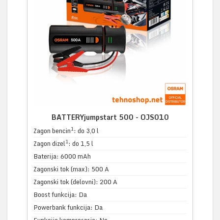
BATTERYjumpstart 500 - OJS010
1
Zagon bencin
: do 3,0 l
1
Zagon dizel
: do 1,5 l
Baterija: 6000 mAh
Zagonski tok (max): 500 A
Zagonski tok (delovni): 200 A
Boost funkcija: Da
Powerbank funkcija: Da
Funkcija kompresorja: Ne