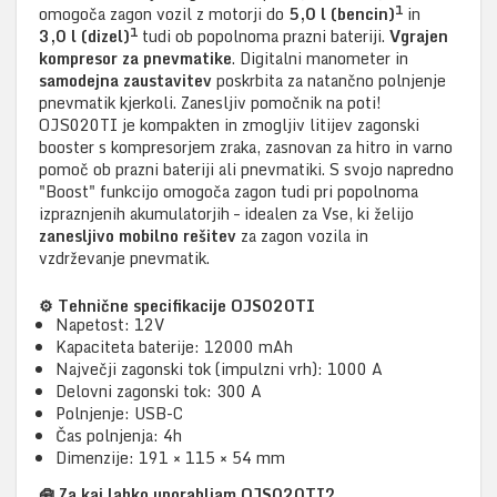
1
omogoča zagon vozil z motorji do
5,0 l (bencin)
in
1
3,0 l (dizel)
tudi ob popolnoma prazni bateriji.
Vgrajen
kompresor za pnevmatike
.
Digitalni manometer in
samodejna zaustavitev
poskrbita za natančno polnjenje
pnevmatik kjerkoli. Zanesljiv pomočnik na poti!
OJS020TI je kompakten in zmogljiv litijev zagonski
booster s kompresorjem zraka, zasnovan za hitro in varno
pomoč ob prazni bateriji ali pnevmatiki. S svojo napredno
"Boost" funkcijo omogoča zagon tudi pri popolnoma
izpraznjenih akumulatorjih – idealen za
Vse, ki želijo
zanesljivo mobilno rešitev
za zagon vozila in
vzdrževanje pnevmatik.
⚙️ Tehnične specifikacije OJS020TI
Napetost: 12V
Kapaciteta baterije: 12000 mAh
Največji zagonski tok (impulzni vrh): 1000 A
Delovni zagonski tok: 300 A
Polnjenje: USB-C
Čas polnjenja: 4h
Dimenzije: 191 × 115 × 54 mm
🧰 Za kaj lahko uporabljam OJS020TI?