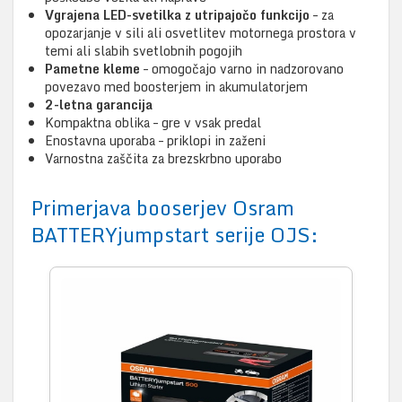
Vgrajena LED-svetilka z utripajočo funkcijo
– za
opozarjanje v sili ali osvetlitev motornega prostora v
temi ali slabih svetlobnih pogojih
Pametne kleme
– omogočajo varno in nadzorovano
povezavo med boosterjem in akumulatorjem
2-letna garancija
Kompaktna oblika – gre v vsak predal
Enostavna uporaba – priklopi in zaženi
Varnostna zaščita za brezskrbno uporabo
Primerjava booserjev Osram
BATTERYjumpstart serije OJS: