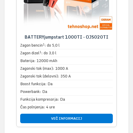
BATTERYjumpstart 1000TI - OJS020TI
1
Zagon bencin
: do 5,0 l
1
Zagon dizel
: do 3,0 l
Baterija: 12000 mAh
Zagonski tok (max): 1000 A
Zagonski tok (delovni): 350 A
Boost funkcija: Da
Powerbank: Da
Funkcija kompresorja: Da
Čas polnjenja: 4 ure
VEČ INFORMACIJ