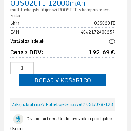
OJS020TI 12000mAh
multifunkcijski litijonski BOOSTER s kompresorjem
zraka
Šifra:
OJS020TI
EAN:
4062172408257
Vprašaj za izdelek
Cena z DDV:
192,69 €
DODAJ V KOŠARICO
Zakaj izbrati nas? Potrebujete nasvet? 031/028-128
Osram partner.
Uradni uvoznik in prodajalec
Osram.