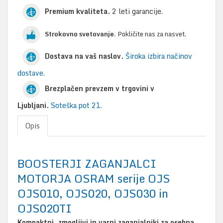
Premium kvaliteta.
2 leti garancije.
Strokovno svetovanje.
Pokličite nas za nasvet.
Dostava na vaš naslov.
Široka izbira načinov
dostave.
Brezplačen prevzem v trgovini v
Ljubljani.
Soteška pot 21.
Opis
BOOSTERJI ZAGANJALCI
MOTORJA OSRAM serije OJS
OJS010, OJS020, OJS030 in
OJS020TI
Kompaktni, zmogljivi in varni zaganjalniki za osebna