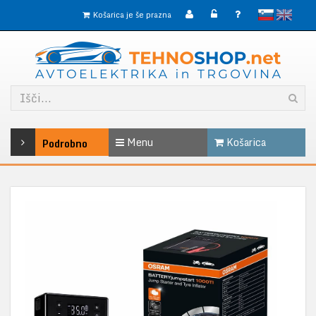
slovensko
English
Košarica je še prazna
Menu
Košarica
Podrobno