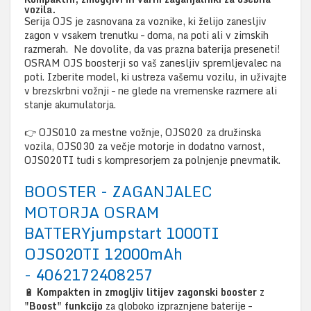
vozila.
Serija OJS je zasnovana za voznike, ki želijo zanesljiv
zagon v vsakem trenutku – doma, na poti ali v zimskih
razmerah.
Ne dovolite, da vas prazna baterija preseneti!
OSRAM OJS boosterji so vaš zanesljiv spremljevalec na
poti. Izberite model, ki ustreza vašemu vozilu, in uživajte
v brezskrbni vožnji – ne glede na vremenske razmere ali
stanje akumulatorja.
👉 OJS010 za mestne vožnje, OJS020 za družinska
vozila, OJS030 za večje motorje in dodatno varnost,
OJS020TI tudi s kompresorjem za polnjenje pnevmatik.
BOOSTER - ZAGANJALEC
MOTORJA OSRAM
BATTERYjumpstart 1000TI
OJS020TI 12000mAh
- 4062172408257
🔋
Kompakten in zmogljiv litijev zagonski booster
z
"Boost" funkcijo
za globoko izpraznjene baterije –