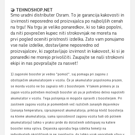
🤝 TEHNOSHOP.NET
Smo uradni distributer Osram. To je garancija kakovosti in
izvirnosti neposredno od proizvajalca po najboljših cenah
na trgu! Na trgu je veliko ponaredkov, ki so tako popolni,
da niti povprečen kupec niti strokovnjak ne moreta na
prvi pogled oceniti pristnosti izdelka. Zato vam ponujamo
vse naše izdelke, dostavljene neposredno od
proizvajalcev, ki zagotavljajo izvirnost in kakovost, ki si je
ponaredki ne morejo privoščiti. Zaupajte se naši strokovni
ekipi in nas povprašajte za nasvet!
1) zagonski booster je vedno "pomoč", saj pomaga pri zagonu z
obstoječim akumulatorjem v vozilu. Če je akumulator popolnoma prazen,
se morda vozilo ne bo zagnalo niti z boosterjem. V takem primeru je za
zagon vozila potreben močnejši booster ali pa je potrebno delno napolniti
akumulator v vozilu. Tega polnjenja ni mogoče opraviti z boosterjem.​ Pri
zasilnem zagonu vozila je pomembnih več različnih zunanjih dejavnikov
(zunanja temperatura, izpraznjenost akumulatorja, priklop klešč boosterja
na kleme akumulatorja, sama sposobnost zagona vozila tudi ob polnem
akumulatorju) lahko v praksi pride do določenih odstopanj na katere
booster nima vpliva. Dejanska uporaba tega izdelka temelji na
individualnih okoliščinah in ne zagotavlja, da lahko vsak uporabnik uživa v