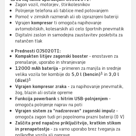
Zagon vozil, motorjev, štirikolesnikov
Polnjenje telefona ali tablice med potovanjem
Pomoč v zimskih razmerah ali ob izpraznjeni bateriji
Vgrajen
kompresor
ti omogoča napihovanje
avtomobilskih, kolesarskih ali celo športnih pnevmatik
Digitalni zaslon in samodejna zaustavitev poskrbita za
natančen tlak
⭐ Prednosti OJS020TI:
Kompakten litijev zagonski booster
– enostaven za
prenašanje, uporabo in shranjevanje
12000 mAh baterija
– primeren za manjša in srednje
1
velika vozila ter kombije do
5,0 l (bencin)
in
3,0 l
1
(dizel)
Vgrajen kompresor zraka -
za napihovanje pnevmatik,
žog, blazin ali ostale opreme
Funkcija powerbank
s
hitrim USB-polnjenjem
–
omogoča polnjenje naprav na poti
Vgrajen sistem za "nadzorovan" zagonski impulz
–
omogoča zagon tudi pri popolnoma prazni bateriji (0 V)
Zaščita pred napačno priključitvijo, kratkim stikom
in prenapetostjo
– za varno uporabo brez tveganja za
poškodbe vozila ali naprave