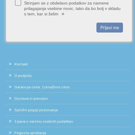
Strinjam se z obdelavo podatkov za namene
prilagajanja vsebine novic, tako da bo bolj v skladu
»
s tem, kar si želim
Prijavi me
Kontakt
O podjetju
Garancija cene. Izenačimo ceno.
Dostava in prevzem
Splošni pogoji poslovanja
Izjava o varstvu osebnih podatkov
Pogosta vprašanja