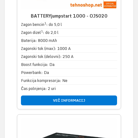
BATTERYjumpstart 1000 - OJS020
1
Zagon bencin
: do 5,0 l
1
Zagon dizel
: do 2,0 l
Baterija: 8000 mAh
Zagonski tok (max): 1000 A
Zagonski tok (delovni): 250 A
Boost funkcija: Da
Powerbank: Da
Funkcija kompresorja: Ne
Čas polnjenja: 2 uri
VEČ INFORMACIJ