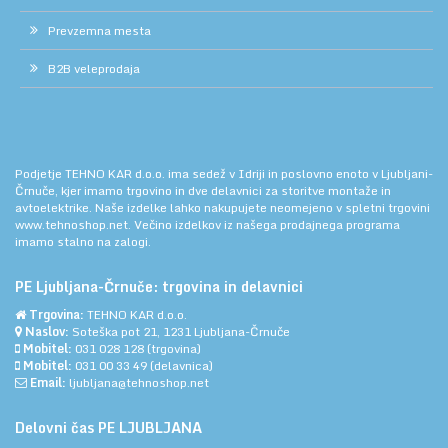
Prevzemna mesta
B2B veleprodaja
Podjetje TEHNO KAR d.o.o. ima sedež v Idriji in poslovno enoto v Ljubljani-
Črnuče, kjer imamo trgovino in dve delavnici za storitve montaže in
avtoelektrike. Naše izdelke lahko nakupujete neomejeno v spletni trgovini
www.tehnoshop.net.
Večino izdelkov iz našega prodajnega programa
imamo stalno na zalogi.
PE Ljubljana-Črnuče: trgovina in delavnici
Trgovina:
TEHNO KAR d.o.o.
Naslov:
Soteška pot 21, 1231 Ljubljana-Črnuče
Mobitel:
031 028 128
(trgovina)
Mobitel:
031 00 33 49
(delavnica)
Email:
ljubljana@tehnoshop.net
Delovni čas PE LJUBLJANA